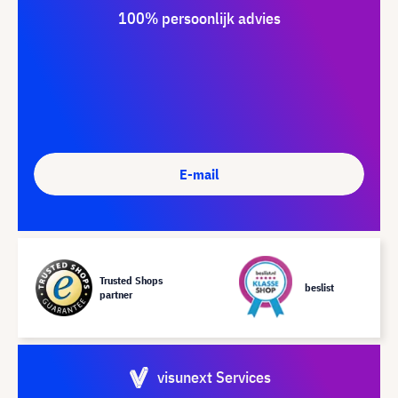
100% persoonlijk advies
E-mail
Trusted Shops
beslist
partner
visunext Services