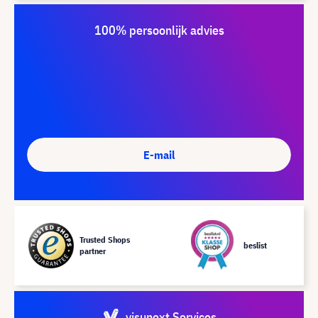
100% persoonlijk advies
E-mail
Trusted Shops
beslist
partner
visunext Services