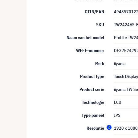
GTIN/EAN
494857012
SKU
TW2424AS-
Naam van het model
ProLite TW2
WEEE-nummer
DE3752429
Merk
iiyama
Product type
Touch Displa
Product serie
iiyama TW Se
Technologie
LCD
Type paneel
IPS
Resolutie
1920 x 1080 