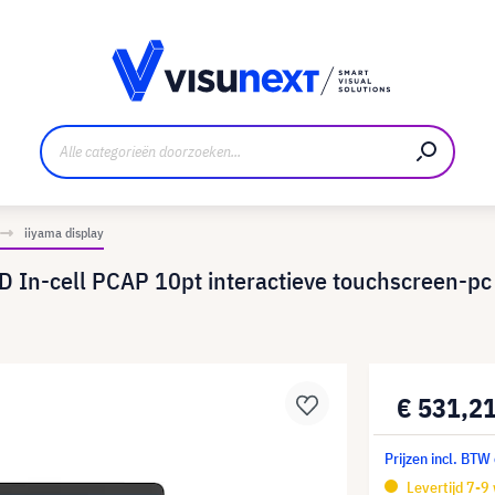
nt
Downloads en persmap
iiyama display
D In-cell PCAP 10pt interactieve touchscreen-pc
€ 531,2
Prijzen incl. BTW
Levertijd 7-9