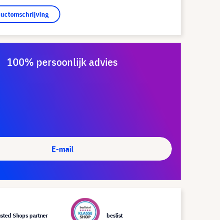
ductomschrijving
100% persoonlijk advies
E-mail
usted Shops partner
beslist