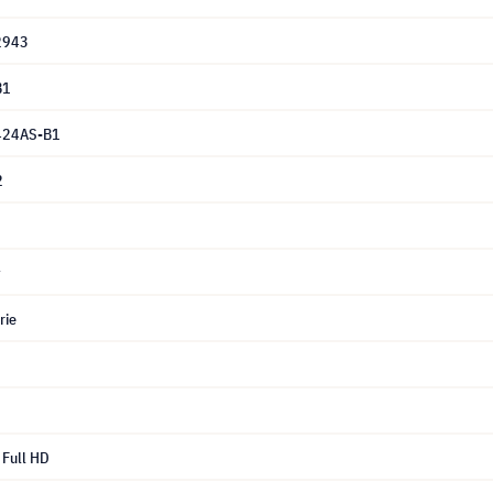
2943
B1
424AS-B1
2
y
rie
Full HD