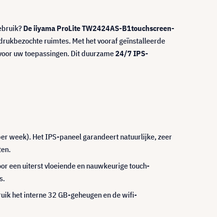
gebruik?
De iiyama ProLite TW2424AS-B1
touchscreen-
 drukbezochte ruimtes. Met het vooraf geïnstalleerde
it voor uw toepassingen. Dit duurzame
24/7 IPS-
er week). Het IPS-paneel garandeert natuurlijke, zeer
ten.
voor een uiterst vloeiende en nauwkeurige touch-
s.
ruik het interne 32 GB-geheugen en de wifi-