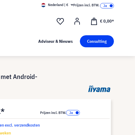
Nederland | €
Prijzen incl. BTW.
€ 0,00*
Adviseur & Nieuws
Consulting
 met Android-
1*
Prijzen incl. BTW.
 en excl. verzendkosten
 weken