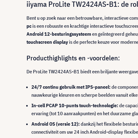
iiyama ProLite TW2424AS-B1: de rob
Bent u op zoek naar een betrouwbare, interactieve comm
pc
is een robuuste en krachtige interactieve touchscre
Android 12-besturingssysteem
en geïntegreerd geheuge
touchscreen display
is de perfecte keuze voor modern
Producthighlights en -voordelen:
De ProLite TW2424AS-B1 biedt een briljante weergave
24/7 continu gebruik met IPS-paneel:
de componente
nauwkeurige kleuren en scherpe beelden vanuit elke
In-cell PCAP 10-punts touch-technologie:
de capaci
ervaring (tot 10 aanraakpunten) en het duurzame gla
Android OS (versie 12):
dankzij het flexibele bestur
connectiviteit om uw 24 inch Android-display flexibe