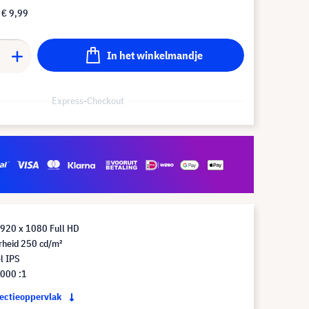
f
€ 9,99
In het winkelmandje
Express-Checkout
1920 x 1080 Full HD
rheid 250 cd/m²
l IPS
.000 :1
jectieoppervlak