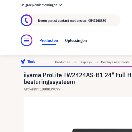
De groep ondernemingen
Over visunext.nl
De visunext Groep
Fabrika
Neem gerust contact met ons op:
0541768330
Producten
Oplossingen
Thuis
Producten
Displays
Displays naar merk
iiyama ProLite TW2424AS-B1 24" Full H
besturingssysteem
Artikelnr: 1000037079