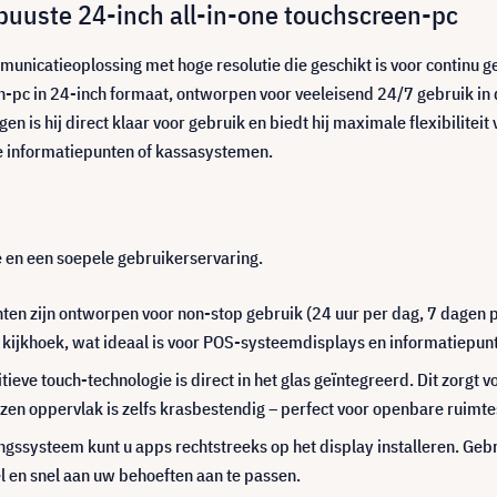
uuste 24-inch all-in-one touchscreen-pc
unicatieoplossing met hoge resolutie die geschikt is voor continu 
en-pc in 24-inch formaat, ontworpen voor veeleisend 24/7 gebruik in
n is hij direct klaar voor gebruik en biedt hij maximale flexibilite
e informatiepunten of kassasystemen.
 en een soepele gebruikerservaring.
n zijn ontworpen voor non-stop gebruik (24 uur per dag, 7 dagen p
 kijkhoek, wat ideaal is voor POS-systeemdisplays en informatiepun
tieve touch-technologie is direct in het glas geïntegreerd. Dit zorgt 
zen oppervlak is zelfs krasbestendig – perfect voor openbare ruimte
ingssysteem kunt u apps rechtstreeks op het display installeren. Geb
l en snel aan uw behoeften aan te passen.