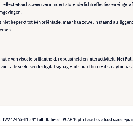
ireflectietouchscreen vermindert storende lichtreflecties en vingera
omgevingen.
is niet beperkt tot één oriëntatie, maar kan zowel in staand als lig
stemen.
atie van visuele briljantheid, robuustheid en interactiviteit.
Met Ful
voor alle veeleisende digital signage- of smart home-displaytoepas
te TW2424AS-B1 24" Full HD In-cell PCAP 10pt interactieve touchscreen-pc 
9