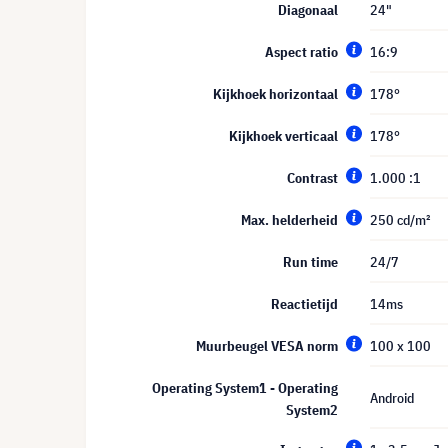
Diagonaal
24"
Aspect ratio
16:9
Kijkhoek horizontaal
178°
Kijkhoek verticaal
178°
Contrast
1.000 :1
Max. helderheid
250 cd/m²
Run time
24/7
Reactietijd
14ms
Muurbeugel VESA norm
100 x 100
Operating System1 - Operating
Android
System2