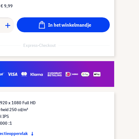
f
€ 9,99
In het winkelmandje
Express-Checkout
1920 x 1080 Full HD
rheid 250 cd/m²
l IPS
.000 :1
jectieoppervlak