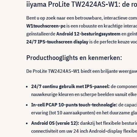
iiyama ProLite TW2424AS-W1: de ro
Bent u op zoek naar een betrouwbare, interactieve comm
W1
touchscreen-pc
is een robuuste en krachtige inter
geïnstalleerde
Android 12-besturingssysteem
en geïnt
24/7 IPS-touchscreen display
is de perfecte keuze v
Producthooglights en kenmerken:
De ProLite TW2424AS-W1 biedt een briljante weergave
24/7 continu gebruik met IPS-paneel:
de componente
nauwkeurige kleuren en scherpe beelden vanuit elke
In-cell PCAP 10-punts touch-technologie:
de capaci
ervaring (tot 10 aanraakpunten) en het duurzame gla
Android OS (versie 12):
dankzij het flexibele bestur
connectiviteit om uw 24 inch Android-display flexibe