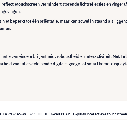
ireflectietouchscreen vermindert storende lichtreflecties en vingera
omgevingen.
is niet beperkt tot één oriëntatie, maar kan zowel in staand als lig
stemen.
atie van visuele briljantheid, robuustheid en interactiviteit.
Met Ful
rheid voor alle veeleisende digital signage- of smart home-display
te TW2424AS-W1 24" Full HD In-cell PCAP 10-punts interactieve touchscree
1