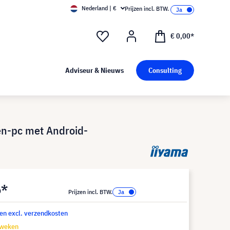
Nederland | €
Prijzen incl. BTW.
€ 0,00*
Adviseur & Nieuws
Consulting
en-pc met Android-
6*
Prijzen incl. BTW.
 en excl. verzendkosten
 weken