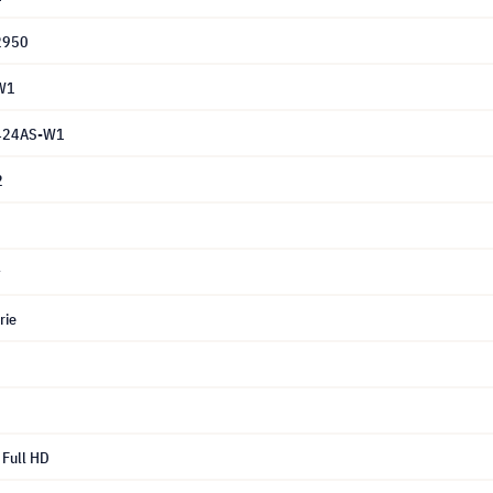
2950
W1
2424AS-W1
2
y
rie
Full HD