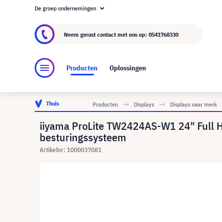
De groep ondernemingen
Over visunext.nl
De visunext Groep
Fabrika
Neem gerust contact met ons op:
0541768330
Producten
Oplossingen
Thuis
Producten
Displays
Displays naar merk
iiyama ProLite TW2424AS-W1 24" Full H
besturingssysteem
Artikelnr: 1000037081