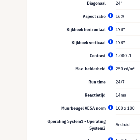
Diagonaal
24"
Aspect ratio
16:9
Kijkhoek horizontaal
178°
Kijkhoek verticaal
178°
Contrast
1.000 :1
Max. helderheid
250 cd/m²
Run time
24/7
Reactietijd
14ms
Muurbeugel VESA norm
100 x 100
Operating System1 - Operating
Android
System2