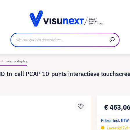
nt
Downloads en persmap
iiyama display
D In-cell PCAP 10-punts interactieve touchscre
€ 453,0
Prijzen incl. BTW
Levertijd 7-9