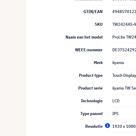
GTIN/EAN
494857012
SKU
TW2424AS-
Naam van het model
ProLite TW
WEEE-nummer
DE3752429
Merk
iiyama
Product type
Touch Displa
Product serie
iiyama TW Se
Technologie
LCD
Type paneel
IPS
Resolutie
1920 x 1080 