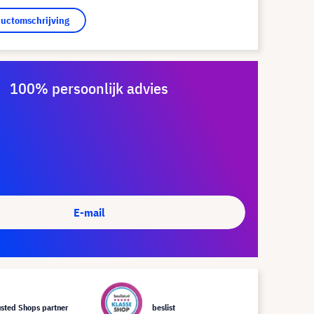
ductomschrijving
100% persoonlijk advies
E-mail
usted Shops partner
beslist