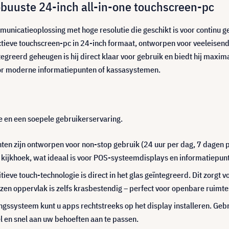
buuste 24-inch all-in-one touchscreen-pc
unicatieoplossing met hoge resolutie die geschikt is voor continu 
actieve touchscreen-pc in 24-inch formaat, ontworpen voor veeleisen
egreerd geheugen is hij direct klaar voor gebruik en biedt hij maxim
oor moderne informatiepunten of kassasystemen.
 en een soepele gebruikerservaring.
n zijn ontworpen voor non-stop gebruik (24 uur per dag, 7 dagen p
 kijkhoek, wat ideaal is voor POS-systeemdisplays en informatiepun
tieve touch-technologie is direct in het glas geïntegreerd. Dit zorgt 
zen oppervlak is zelfs krasbestendig – perfect voor openbare ruimte
ingssysteem kunt u apps rechtstreeks op het display installeren. Geb
l en snel aan uw behoeften aan te passen.