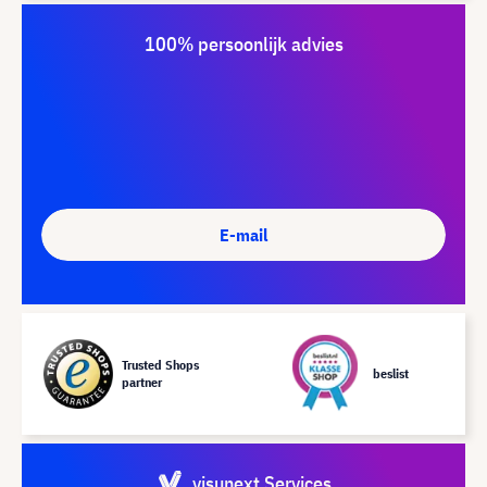
100% persoonlijk advies
E-mail
Trusted Shops
beslist
partner
visunext Services