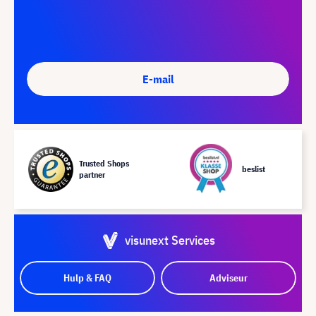
E-mail
Trusted Shops
beslist
partner
visunext Services
Hulp & FAQ
Adviseur