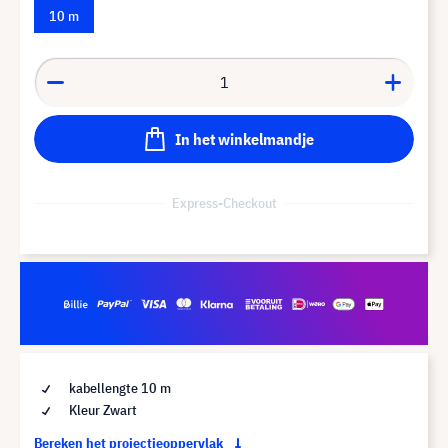
10 m
In het winkelmandje
Express-Checkout
kabellengte 10 m
Kleur Zwart
Bereken het projectieoppervlak