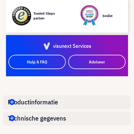
Trusted Shops
beslist
partner
visunext Services
Hulp & FAQ
Adviseur
Productinformatie
Technische gegevens