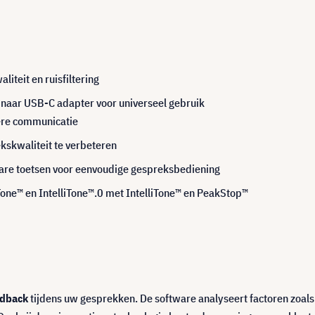
iteit en ruisfiltering
naar USB-C adapter voor universeel gebruik
ere communicatie
kskwaliteit te verbeteren
re toetsen voor eenvoudige gespreksbediening
Tone™ en IntelliTone™.0 met IntelliTone™ en PeakStop™
edback
tijdens uw gesprekken. De software analyseert factoren zoals