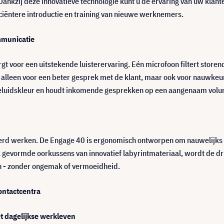
Dankzij deze innovatieve technologie kunt u de ervaring van uw klante
iëntere introductie en training van nieuwe werknemers.
ommunicatie
t voor een uitstekende luisterervaring. Eén microfoon filtert store
et alleen voor een beter gesprek met de klant, maar ook voor nauwke
eluidskleur en houdt inkomende gesprekken op een aangenaam volu
erd werken. De Engage 40 is ergonomisch ontworpen om nauwelijks m
al gevormde oorkussens van innovatief labyrintmateriaal, wordt de 
en - zonder ongemak of vermoeidheid.
ontactcentra
et dagelijkse werkleven