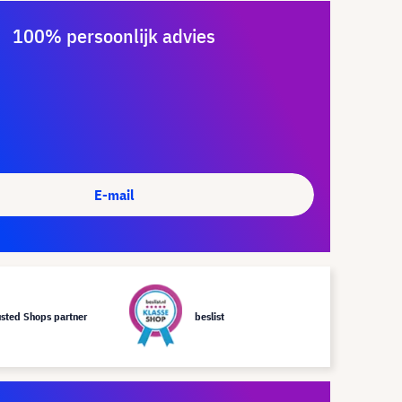
100% persoonlijk advies
E-mail
usted Shops partner
beslist