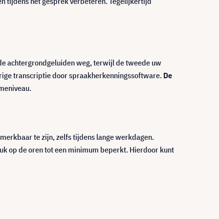
n tijdens het gesprek verbeteren. Tegelijkertijd
nde achtergrondgeluiden weg, terwijl de tweede uw
urige transcriptie door spraakherkenningssoftware.
De
meniveau.
erkbaar te zijn, zelfs tijdens lange werkdagen.
druk op de oren tot een minimum beperkt. Hierdoor kunt