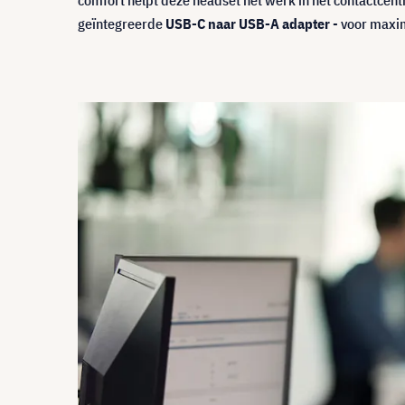
comfort helpt deze headset het werk in het contactcen
geïntegreerde
USB-C naar USB-A adapter
- voor maxim