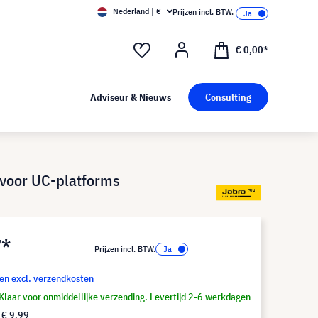
Nederland | €
Prijzen incl. BTW.
€ 0,00*
Adviseur & Nieuws
Consulting
 voor UC-platforms
7*
Prijzen incl. BTW.
 en excl. verzendkosten
Klaar voor onmiddellijke verzending. Levertijd 2-6 werkdagen
f
€ 9,99