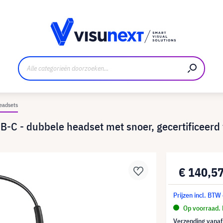
nt
Downloads en persmap
eadsets
B-C - dubbele headset met snoer, gecertificeerd
€ 140,5
Prijzen incl. BTW
Op voorraad. 
Verzending vana