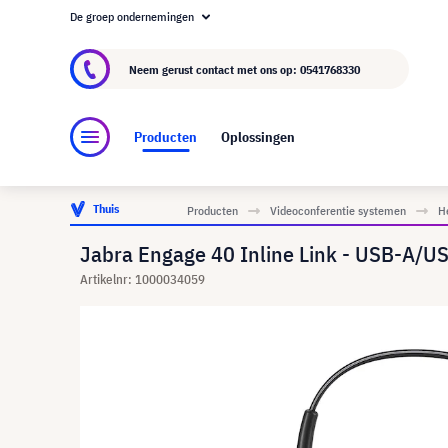
De groep ondernemingen
Over visunext.nl
De visunext Groep
Fabrika
Neem gerust contact met ons op:
0541768330
Producten
Oplossingen
Thuis
Producten
Videoconferentie systemen
H
Jabra Engage 40 Inline Link - USB-A/US
Artikelnr: 1000034059