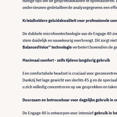
nuttige tips om de gesprekskwaliteit te optimaliseren. 
ondersteunen gedetailleerde analysegegevens een effic
Kristalheldere geluidskwaliteit voor professionele c
De dubbele microfoontechnologie van de Engage 40 zorg
stem duidelijk en nauwkeurig overbrengt. Dit zorgt ni
BalancedVoice™ technologie
verbetert bovendien de g
Maximaal comfort - zelfs tijdens langdurig gebruik
Een comfortabele headset is cruciaal voor geconcentre
Dankzij het lage gewicht van slechts 45 g en de specia
u zich volledig concentreren op uw gesprekken en tak
Duurzaam en betrouwbaar voor dagelijks gebruik in c
De Engage 40 is ontworpen voor intensief
gebruik in h