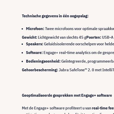
Technische gegevens in één oogopslag:
Microfoon:
Twee microfoons voor optimale spraakkwal
Gewicht:
Lichtgewicht van slechts 45 g
Poorten:
USB-A 
Speakers:
Geluidsisolerende oorschelpen voor held
Software:
Engage+ real-time analytics om de gespre
Bedieningseenheid:
Geïntegreerde, programmeerba
Gehoorbescherming:
Jabra SafeTone™ 2. 0 met Intelli
Geoptimaliseerde gesprekken met Engage+ software
Met de Engage+ software profiteert u van
real-time fe