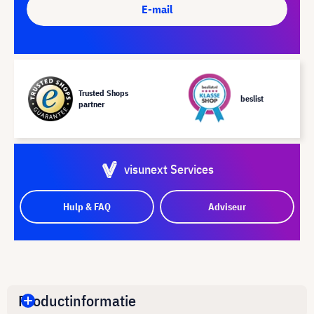
E-mail
Trusted Shops
beslist
partner
visunext Services
Hulp & FAQ
Adviseur
Productinformatie