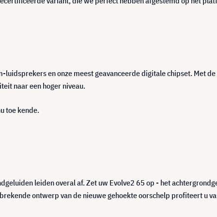
ecertificeerde variant, die we perfect hebben afgestemd op het plat
luidsprekers en onze meest geavanceerde digitale chipset. Met de
teit naar een hoger niveau.
nu toe kende.
dgeluiden leiden overal af. Zet uw Evolve2 65 op - het achtergrondge
nbrekende ontwerp van de nieuwe gehoekte oorschelp profiteert u va