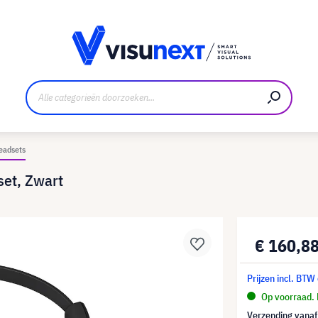
nt
Downloads en persmap
eadsets
et, Zwart
€ 160,8
Prijzen incl. BTW
Op voorraad. 
Verzending vana