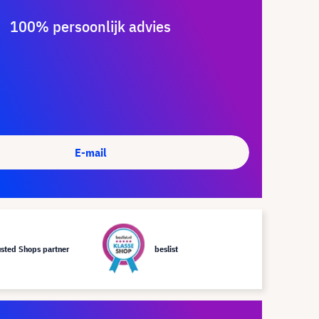
100% persoonlijk advies
E-mail
usted Shops partner
beslist