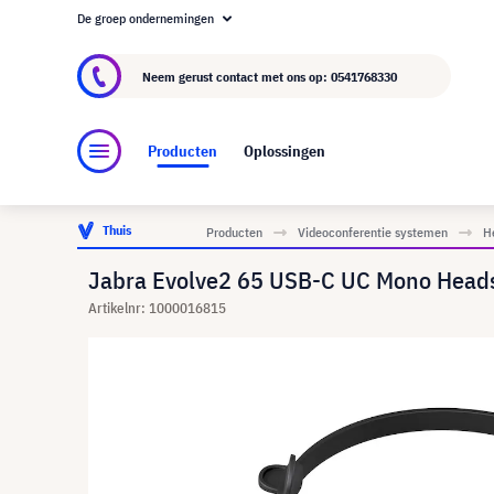
De groep ondernemingen
Over visunext.nl
De visunext Groep
Fabrika
Neem gerust contact met ons op:
0541768330
Producten
Oplossingen
Thuis
Producten
Videoconferentie systemen
H
Jabra Evolve2 65 USB-C UC Mono Heads
Artikelnr: 1000016815