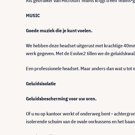
Als gebruiker van Microsoft Teams krijgt u een Teams-g
MUSIC
Goede muziek die je kunt voelen.
We hebben deze headset uitgerust met krachtige 40mm-
werk gegeven. Met de Evolve2 tillen we de geluidskwali
Een professionele headset. Maar anders dan wat u tot 
Geluidsisolatie
Geluidsbescherming voor uw oren.
Of u nu op kantoor werkt of onderweg bent - achtergron
isolerende schuim van de ovale oorkussens en het baa