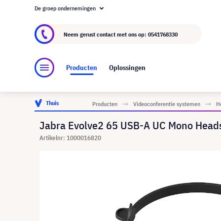
De groep ondernemingen
Over visunext.nl
De visunext Groep
Fabrika
Neem gerust contact met ons op:
0541768330
Producten
Oplossingen
Thuis
Producten
Videoconferentie systemen
H
Jabra Evolve2 65 USB-A UC Mono Heads
Artikelnr: 1000016820