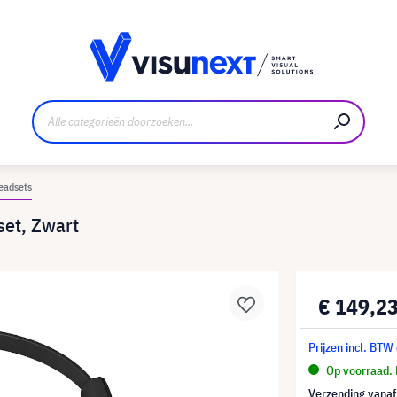
nt
Downloads en persmap
eadsets
et, Zwart
€ 149,2
Prijzen incl. BTW
Op voorraad. 
Verzending vana