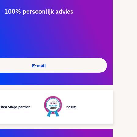
100% persoonlijk advies
E-mail
usted Shops partner
beslist