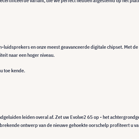
ecertificeerde variant, die we perfect hebben afgestemd op het plat
luidsprekers en onze meest geavanceerde digitale chipset. Met de
teit naar een hoger niveau.
nu toe kende.
dgeluiden leiden overal af. Zet uw Evolve2 65 op - het achtergrondge
nbrekende ontwerp van de nieuwe gehoekte oorschelp profiteert u va