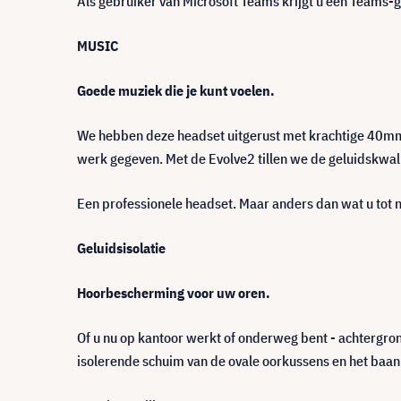
Als gebruiker van Microsoft Teams krijgt u een Teams-g
MUSIC
Goede muziek die je kunt voelen.
We hebben deze headset uitgerust met krachtige 40mm-
werk gegeven. Met de Evolve2 tillen we de geluidskwali
Een professionele headset. Maar anders dan wat u tot 
Geluidsisolatie
Hoorbescherming voor uw oren.
Of u nu op kantoor werkt of onderweg bent - achtergron
isolerende schuim van de ovale oorkussens en het baa