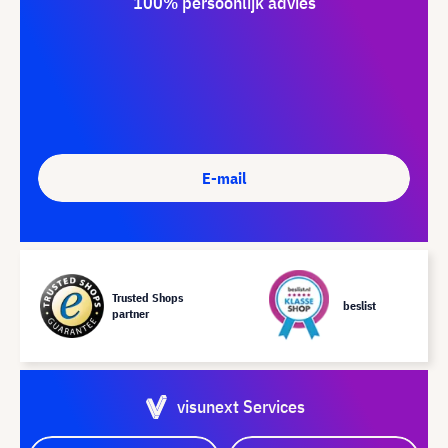
100% persoonlijk advies
E-mail
Trusted Shops
beslist
partner
visunext Services