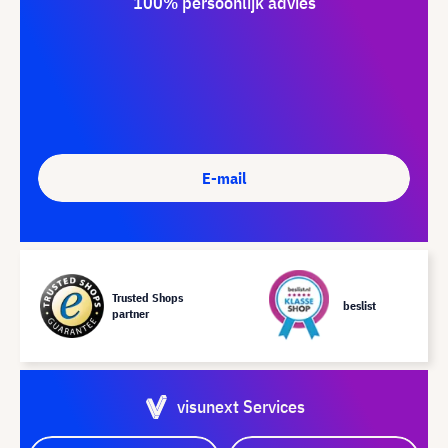
100% persoonlijk advies
E-mail
Trusted Shops
beslist
partner
visunext Services