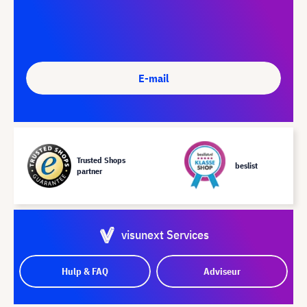
E-mail
Trusted Shops
beslist
partner
visunext Services
Hulp & FAQ
Adviseur