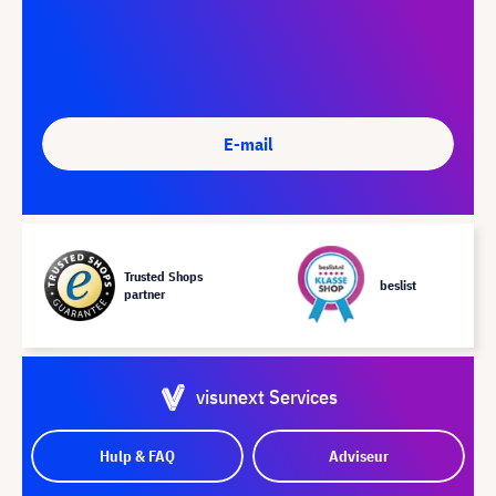
E-mail
Trusted Shops
beslist
partner
visunext Services
Hulp & FAQ
Adviseur