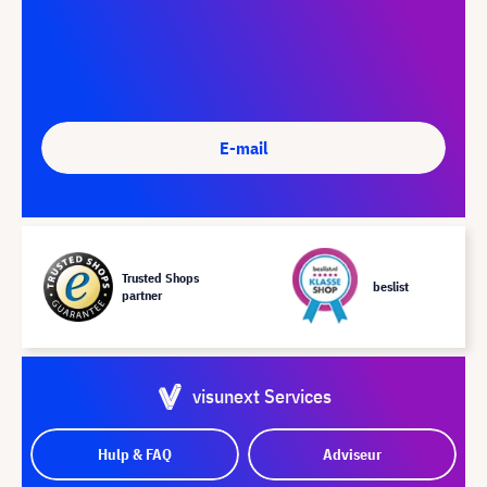
E-mail
Trusted Shops
beslist
partner
visunext Services
Hulp & FAQ
Adviseur