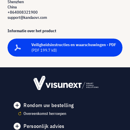
Shenzhen
China
+864008321900
support@kandaovr.com
Informatie over het product
Veiligheidsinstructies en waarschuwingen - PDF
(PDF 199.7 kB)
Rondom uw bestelling
Overeenkomst herroepen
Persoonlijk advies