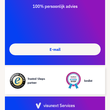
100% persoonlijk advies
E-mail
Trusted Shops
beslist
partner
visunext Services