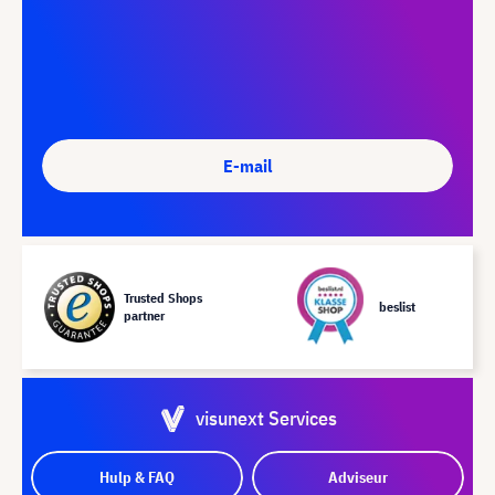
E-mail
Trusted Shops
beslist
partner
visunext Services
Hulp & FAQ
Adviseur