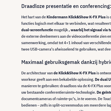
Draadloze presentatie en conferencing:
Het hart van de
Kindermann Klick&Show K-FX Plus
is 
functies logisch met elkaar te verbinden, wat resulte
dual-screenfunctie
mogelijk
, waarbij het signaal vi
de externe deelnemers aan de videoconferentie zien e
samenwerking, omdat tot 4+1 inhoud van verschillende
twee USB-camera's afwisselend te gebruiken, wat dee
Maximaal gebruiksgemak dankzij hybri
De architectuur van
de Klick&Show K-FX Plus
is ontwor
voorkeur geeft aan een bekabelde oplossing.
De dual U
manieren te gebruiken: draadloos via de K-FX Plus voo
uw bestaande conferentieruimte-technologie.
De geïn
documentcameras of ruimte-pc's, in te voeren. De Touch
bedienen – zelfs in split-screenmodus om meerdere lapt