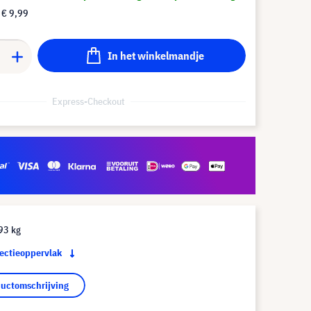
f
€ 9,99
In het winkelmandje
Express-Checkout
93 kg
jectieoppervlak
ductomschrijving