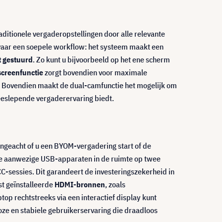
aditionele vergaderopstellingen door alle relevante
rvaar een soepele workflow: het systeem maakt een
t gestuurd
. Zo kunt u bijvoorbeeld op het ene scherm
screenfunctie
zorgt bovendien voor maximale
. Bovendien maakt de dual-camfunctie het mogelijk om
eslepende vergaderervaring biedt.
ongeacht of u een BYOM-vergadering start of de
de aanwezige USB-apparaten in de ruimte op twee
C-sessies. Dit garandeert de investeringszekerheid in
t geïnstalleerde
HDMI-bronnen
, zoals
op rechtstreeks via een interactief display kunt
oze en stabiele gebruikerservaring die draadloos