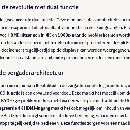
 de revolutie met dual functie
de geavanceerde dual functie. Deze elimineert de complexiteit van tr
ert in een superieur totaalresultaat voor moderne werkomgevingen. E
a twee HDMI-uitgangen in 4K en 1080p naar de hoofdschermen word
n op het andere scherm het te delen document presenteren.
De split-
 deelnemers tegelijkertijd op de displays kan worden weergegeven
lnemers op afstand verschillende perspectieven en dus een meer me
de vergaderarchitectuur
pen om maximale flexibiliteit in de vergaderruimte te garanderen, 
CC-functie
is een opvallend voordeel. Deze maakt het mogelijk om 
r BYOM-gesprekken of bekabeld via een vaste pc voor traditionele UC
tegreerde 4K HDMI-ingang
maakt het ook mogelijk om inhoud van vas
-Back-functie zorgt voor een intuïtieve bediening, waarmee u uw lapt
ops tegelijkertijd te bedienen. Deze functies zorgen voor een naadl