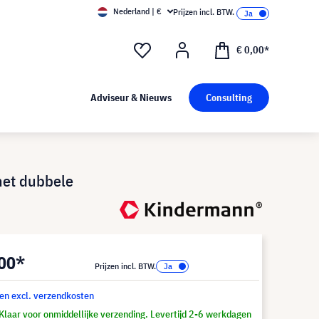
Nederland | €
Prijzen incl. BTW.
€ 0,00*
Adviseur & Nieuws
Consulting
met dubbele
,00*
Prijzen incl. BTW.
 en excl. verzendkosten
Klaar voor onmiddellijke verzending. Levertijd 2-6 werkdagen