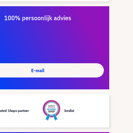
100% persoonlijk advies
E-mail
usted Shops partner
beslist