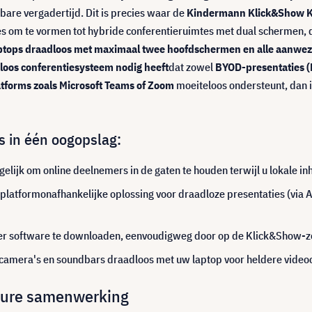
bare vergadertijd. Dit is precies waar de
Kindermann Klick&Show K
es om te vormen tot hybride conferentieruimtes met dual schermen
aptops draadloos met maximaal twee hoofdschermen en alle aanwez
loos conferentiesysteem nodig heeft
dat zowel
BYOD-presentaties (
tforms zoals Microsoft Teams of Zoom
moeiteloos ondersteunt, dan 
s in één oogopslag:
lijk om online deelnemers in de gaten te houden terwijl u lokale in
 platformonafhankelijke oplossing voor draadloze presentaties (via A
er software te downloaden, eenvoudigweg door op de Klick&Show-ze
camera's en soundbars draadloos met uw laptop voor heldere videoc
ieure samenwerking