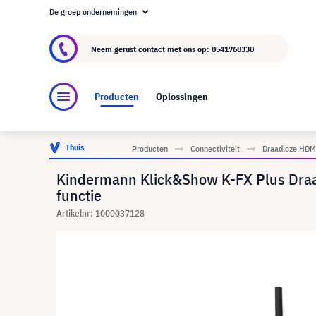
De groep ondernemingen
Over visunext.nl
De visunext Groep
Fabrika
Neem gerust contact met ons op:
0541768330
Producten
Oplossingen
Thuis
Producten
Connectiviteit
Draadloze HDMI
Kindermann Klick&Show K-FX Plus Draa
functie
Artikelnr: 1000037128