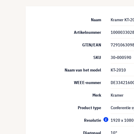
Naam
Kramer KT-20
Artikelnummer
100003302
GTIN/EAN
729106309
SKU
30-000590
Naam van het model
KT-2010
WEEE-nummer
DE3342160
Merk
Kramer
Product type
Conferentie 
Resolutie
1920 x 1080 
Diagonaal
10"