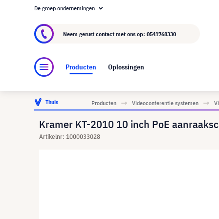
De groep ondernemingen
Over visunext.nl
De visunext Groep
Fabrika
Neem gerust contact met ons op:
0541768330
Producten
Oplossingen
Thuis
Producten
Videoconferentie systemen
V
Kramer KT-2010 10 inch PoE aanraaks
Artikelnr: 1000033028