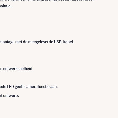
olutie.
ndmontage met de meegeleverde USB-kabel.
de netwerksnelheid.
ode LED geeft camerafunctie aan.
nt ontwerp.