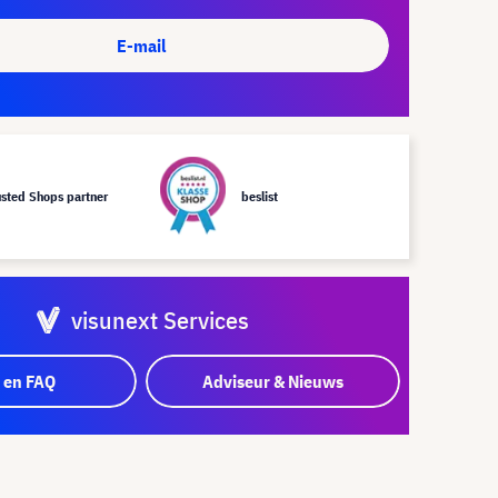
E-mail
usted Shops partner
beslist
visunext Services
 en FAQ
Adviseur & Nieuws