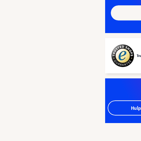
Tr
Hulp