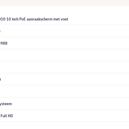
10 10 inch PoE aanraakscherm met voet
8
8988
0
systeem
Full HD