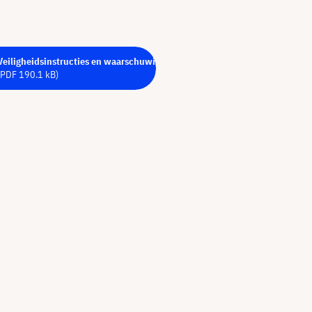
Veiligheidsinstructies en waarschuwingen - PDF
(PDF 190.1 kB)