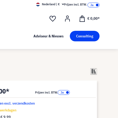
Nederland | €
Prijzen incl. BTW.
€ 0,00*
Adviseur & Nieuws
Consulting
,00*
Prijzen incl. BTW.
 en excl. verzendkosten
 werkdagen
f
€ 9,99