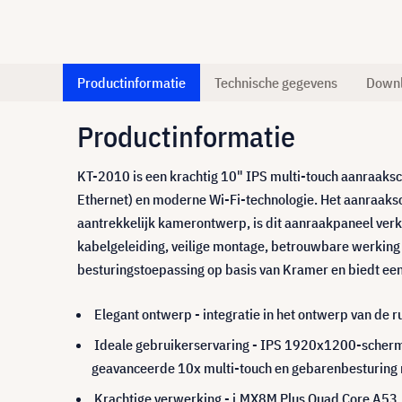
Productinformatie
Technische gegevens
Down
Productinformatie
KT-2010 is een krachtig 10" IPS multi-touch aanraak
Ethernet) en moderne Wi-Fi-technologie. Het aanraaks
aantrekkelijk kamerontwerp, is dit aanraakpaneel verk
kabelgeleiding, veilige montage, betrouwbare werking 
besturingstoepassing op basis van Kramer en biedt een
Elegant ontwerp - integratie in het ontwerp van de r
Ideale gebruikerservaring - IPS 1920x1200-scherm m
geavanceerde 10x multi-touch en gebarenbesturing 
Krachtige verwerking - i.MX8M Plus Quad Core A53,