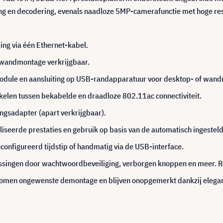
ng en decodering, evenals naadloze 5MP-camerafunctie met hoge res
ing via één Ethernet-kabel.
f wandmontage verkrijgbaar.
-module en aansluiting op USB-randapparatuur voor desktop- of wa
elen tussen bekabelde en draadloze 802.11ac connectiviteit.
ngsadapter (apart verkrijgbaar).
seerde prestaties en gebruik op basis van de automatisch ingestel
nfigureerd tijdstip of handmatig via de USB-interface.
assingen door wachtwoordbeveiliging, verborgen knoppen en meer. R
orkomen ongewenste demontage en blijven onopgemerkt dankzij elega