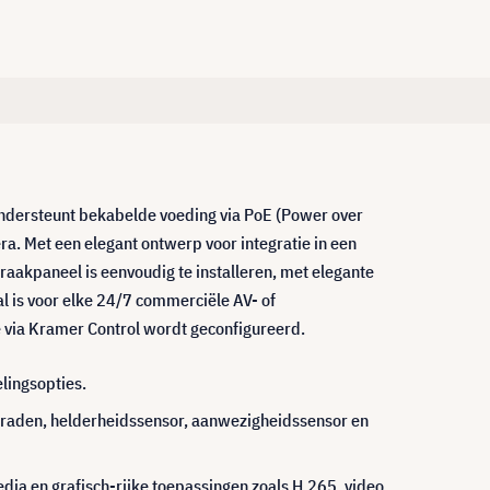
ndersteunt bekabelde voeding via PoE (Power over
. Met een elegant ontwerp voor integratie in een
aakpaneel is eenvoudig te installeren, met elegante
l is voor elke 24/7 commerciële AV- of
e via Kramer Control wordt geconfigureerd.
elingsopties.
 graden, helderheidssensor, aanwezigheidssensor en
a en grafisch-rijke toepassingen zoals H.265, video,