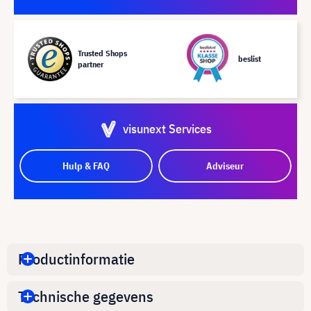
Trusted Shops
beslist
partner
visunext Services
Hulp & FAQ
Adviseur
Productinformatie
Technische gegevens