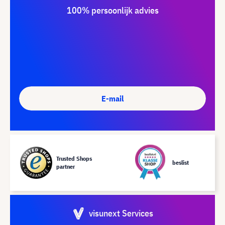
100% persoonlijk advies
E-mail
Trusted Shops
beslist
partner
visunext Services