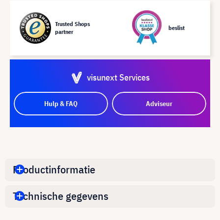
Trusted Shops
beslist
partner
visunext Services
Hulp & FAQ
Adviseur
Productinformatie
Technische gegevens