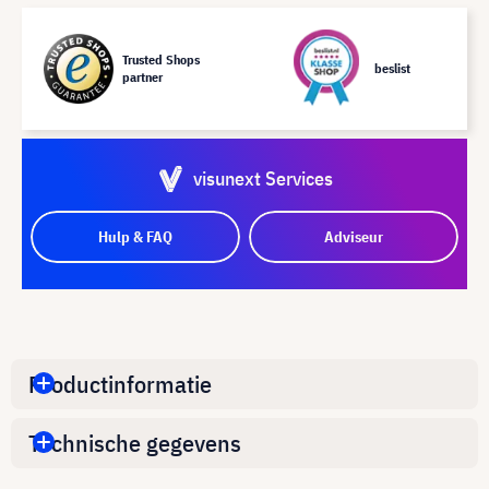
Trusted Shops
beslist
partner
visunext Services
Hulp & FAQ
Adviseur
Productinformatie
Technische gegevens