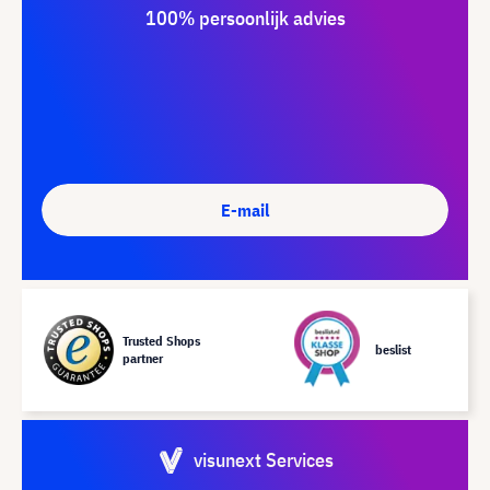
100% persoonlijk advies
E-mail
Trusted Shops
beslist
partner
visunext Services