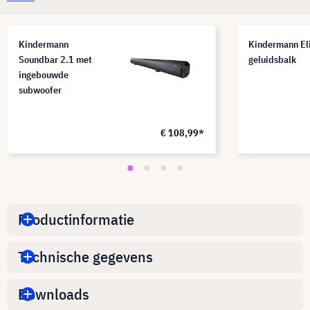
Kindermann
Kindermann Eli
Soundbar 2.1 met
geluidsbalk
ingebouwde
subwoofer
€ 108,99*
Productinformatie
Technische gegevens
Downloads