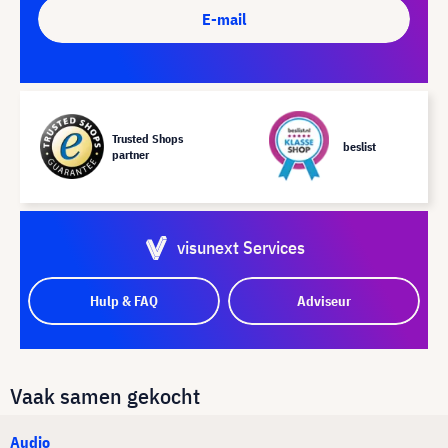
E-mail
Trusted Shops
beslist
partner
visunext Services
Hulp & FAQ
Adviseur
Vaak samen gekocht
Audio