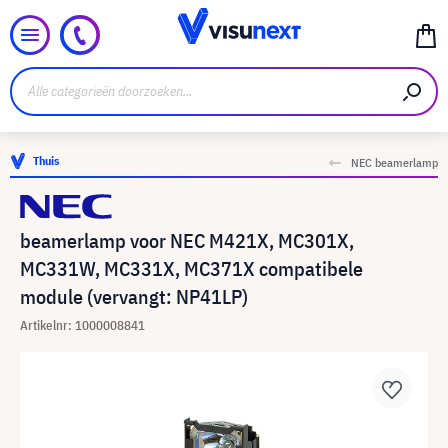
Thuis
NEC beamerlamp
beamerlamp voor NEC M421X, MC301X,
MC331W, MC331X, MC371X compatibele
module (vervangt: NP41LP)
Artikelnr: 1000008841