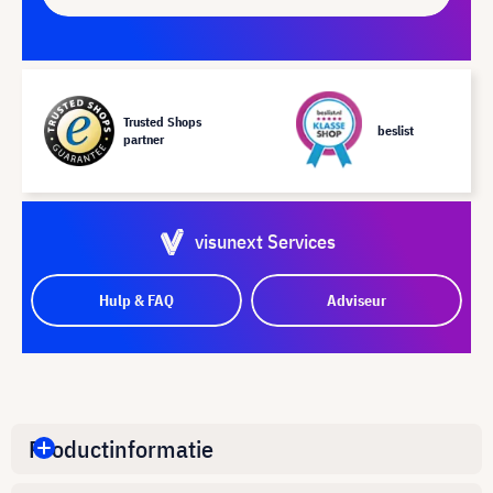
Trusted Shops
beslist
partner
visunext Services
Hulp & FAQ
Adviseur
Productinformatie