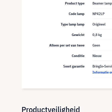
Product type
Beamer lamp
Code lamp
NP42LP
Type lamp lamp
Origineel
Gewicht
0,8 kg
Alleen per set van twee
Geen
Conditie
Nieuw
Soort garantie
BringIn-Servi
Informatie o
Productveiligheid