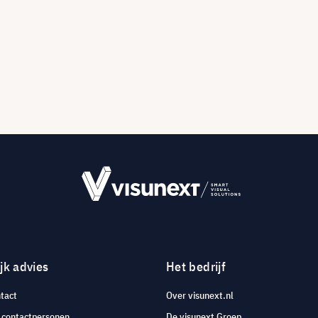
jk advies
Het bedrijf
tact
Over visunext.nl
e contactpersonen
De visunext Groep