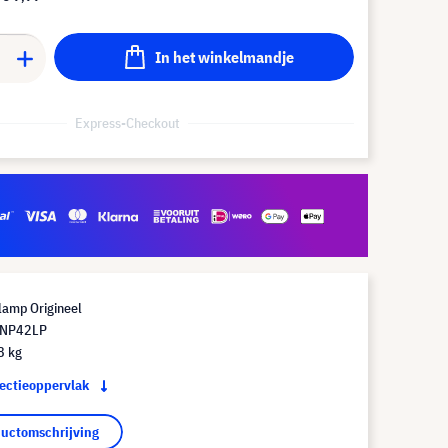
In het winkelmandje
Express-Checkout
lamp Origineel
 NP42LP
8 kg
jectieoppervlak
ductomschrijving