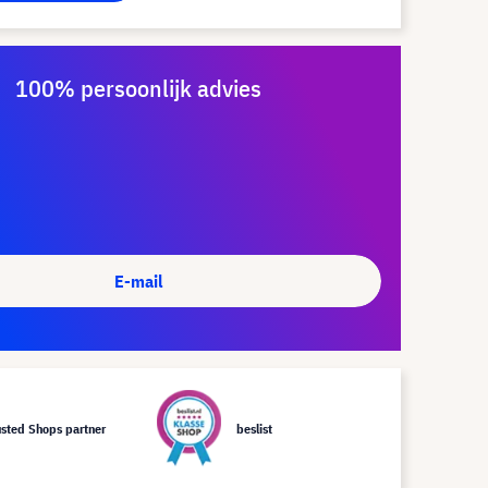
100% persoonlijk advies
E-mail
usted Shops partner
beslist