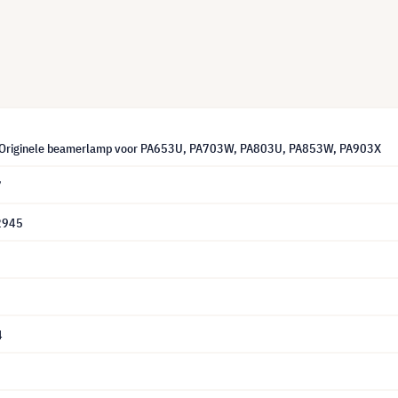
Originele beamerlamp voor PA653U, PA703W, PA803U, PA853W, PA903X
7
2945
4