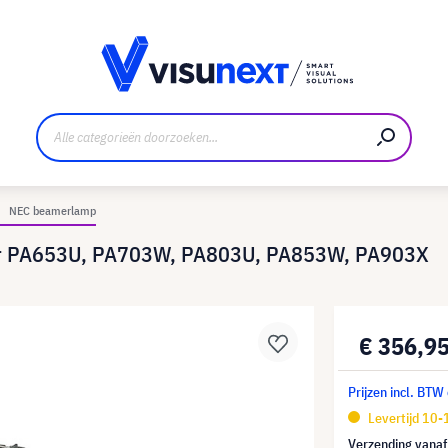
nt
Downloads en persmap
NEC beamerlamp
or PA653U, PA703W, PA803U, PA853W, PA903X
€ 356,9
Prijzen incl. BTW
Levertijd 10
Verzending vana