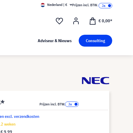
Nederland | €
Prijzen incl. BTW.
€ 0,00*
Adviseur & Nieuws
Consulting
5*
Prijzen incl. BTW.
 en excl. verzendkosten
-12 weken
f
€ 9,99