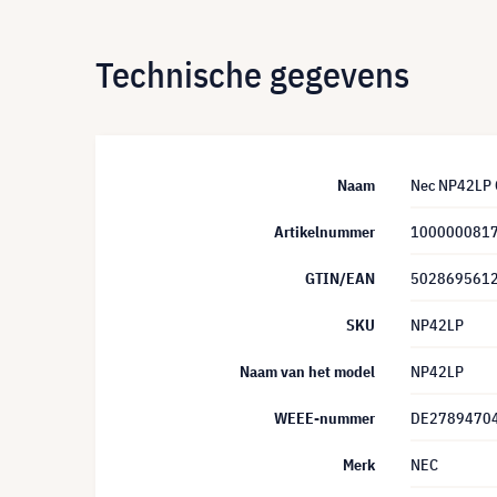
Technische gegevens
Naam
Nec NP42LP 
Artikelnummer
100000081
GTIN/EAN
502869561
SKU
NP42LP
Naam van het model
NP42LP
WEEE-nummer
DE2789470
Merk
NEC