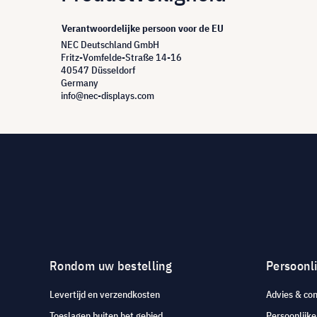
Verantwoordelijke persoon voor de EU
NEC Deutschland GmbH
Fritz-Vomfelde-Straße 14-16
40547 Düsseldorf
Germany
info@nec-displays.com
Rondom uw bestelling
Persoonli
Levertijd en verzendkosten
Advies & con
Toeslagen buiten het gebied
Persoonlijk