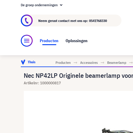
De groep ondernemingen
Over visunext.nl
De visunext Groep
Fabrika
Neem gerust contact met ons op:
0541768330
Producten
Oplossingen
Thuis
Producten
Accessoires
Beamerlamp
Nec NP42LP Originele beamerlamp vo
Artikelnr: 1000000817