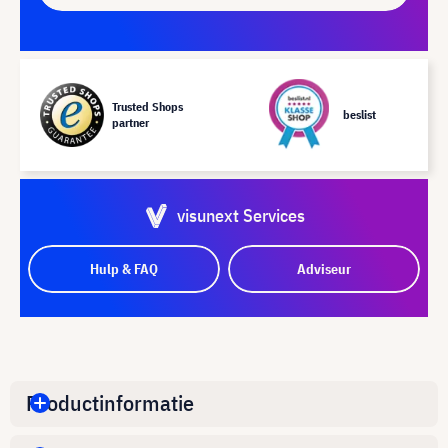
Trusted Shops
beslist
partner
visunext Services
Hulp & FAQ
Adviseur
Productinformatie