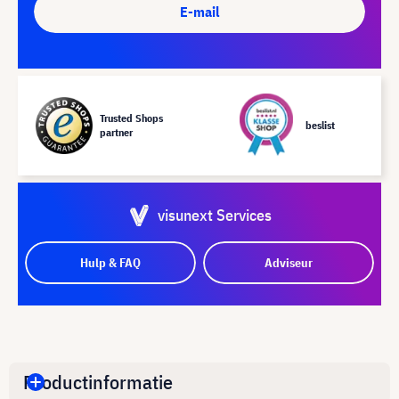
E-mail
Trusted Shops
beslist
partner
visunext Services
Hulp & FAQ
Adviseur
Productinformatie