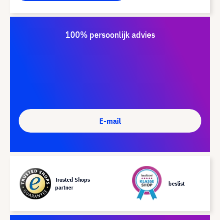
100% persoonlijk advies
E-mail
Trusted Shops
beslist
partner