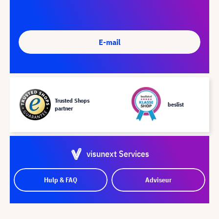
E-mail
Trusted Shops
beslist
partner
visunext Services
Hulp & FAQ
Adviseur