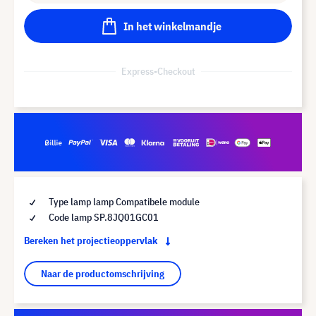
In het winkelmandje
Express-Checkout
Type lamp lamp Compatibele module
Code lamp SP.8JQ01GC01
Bereken het projectieoppervlak
Naar de productomschrijving