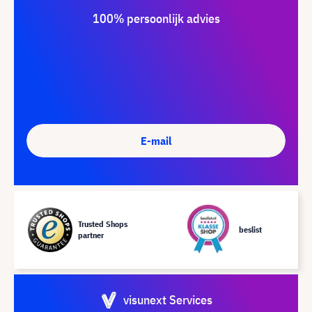
100% persoonlijk advies
E-mail
Trusted Shops
beslist
partner
visunext Services