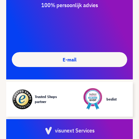
100% persoonlijk advies
E-mail
Trusted Shops
beslist
partner
visunext Services