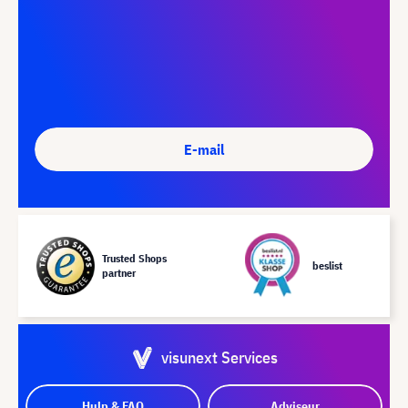
E-mail
Trusted Shops
beslist
partner
visunext Services
Hulp & FAQ
Adviseur