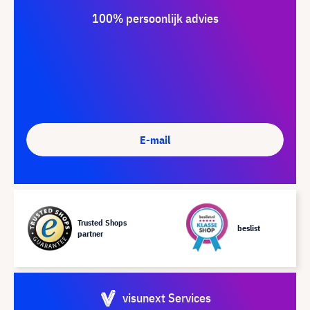
100% persoonlijk advies
E-mail
Trusted Shops
beslist
partner
visunext Services