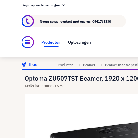
De groep ondernemingen
Over visunext.nl
De visunext Groep
Fabrika
Neem gerust contact met ons op:
0541768330
Producten
Oplossingen
Thuis
Producten
Beamer
Beamer naar toepass
Optoma ZU507TST Beamer, 1920 x 12
Artikelnr: 1000031675