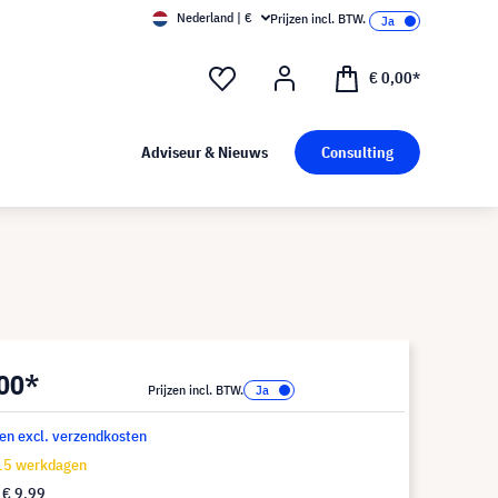
Nederland | €
Prijzen incl. BTW.
€ 0,00*
Adviseur & Nieuws
Consulting
,00*
Prijzen incl. BTW.
 en excl. verzendkosten
-15 werkdagen
f
€ 9,99