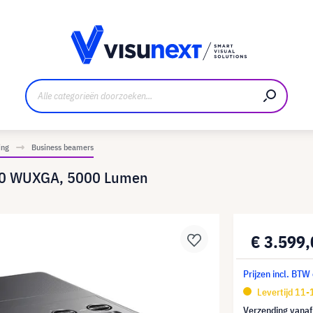
nt
Downloads en persmap
ing
Business beamers
00 WUXGA, 5000 Lumen
€ 3.599
Prijzen incl. BTW
Levertijd 11
Verzending vana