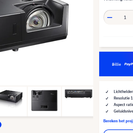
Lichthelde
Resolutie
Aspect rat
Geluidsniv
Bereken het pro