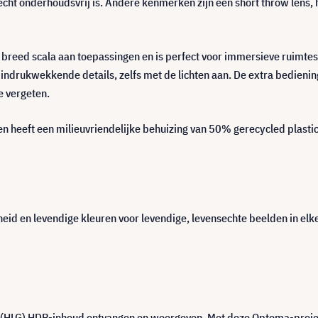
cht onderhoudsvrij is. Andere kenmerken zijn een short throw lens, 
n breed scala aan toepassingen en is perfect voor immersieve ruimtes
ndrukwekkende details, zelfs met de lichten aan. De extra bedienin
e vergeten.
en heeft een milieuvriendelijke behuizing van 50% gerecycled plast
eid en levendige kleuren voor levendige, levensechte beelden in el
HLG) HDR-inhoud ontvangen en weergeven. Met deze Optoma-projector