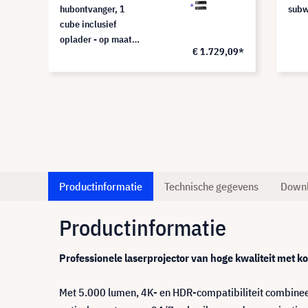
hubontvanger, 1
subw
cube inclusief
oplader - op maat
,38*
€ 1.729,09*
(kleur en logo naar
keuze)
Productinformatie
Technische gegevens
Down
Productinformatie
Professionele laserprojector van hoge kwaliteit met ko
Met 5.000 lumen, 4K- en HDR-compatibiliteit combinee