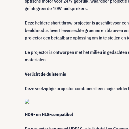
optische motor voor 24/7 gebruik, waardoor projectie e
geïntegreerde 10W luidsprekers.
Deze heldere short throw projector is geschikt voor ee
beeldmodus levert levensechte groenen en blauwen en i
projector een betaalbare oplossing om in te stellen en t
De projector is ontworpen met het milieu in gedachten 
materialen.
Verlicht de duisternis
Deze veelzijdige projector combineert een hoge helderh
HDR- en HLG-compatibel
De projector kan zowel HDR10- als Hybrid Log Gamma (