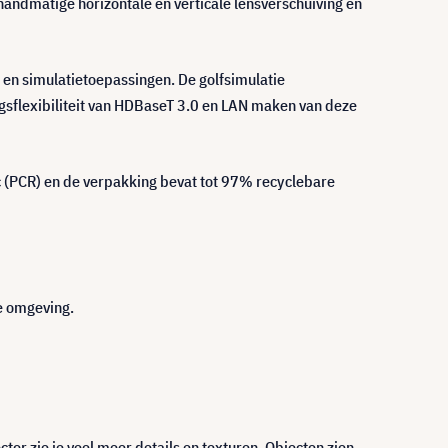
handmatige horizontale en verticale lensverschuiving en
 en simulatietoepassingen. De golfsimulatie
gsflexibiliteit van HDBaseT 3.0 en LAN maken van deze
ic (PCR) en de verpakking bevat tot 97% recyclebare
ke omgeving.
 zie je veel meer details en texturen. Objecten zien