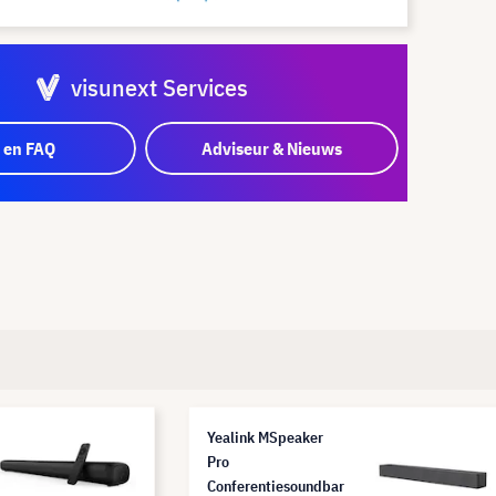
visunext Services
 en FAQ
Adviseur & Nieuws
Yealink MSpeaker
Pro
Conferentiesoundbar