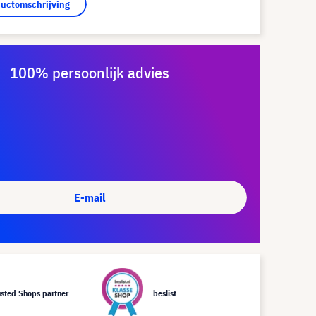
ductomschrijving
100% persoonlijk advies
E-mail
usted Shops partner
beslist