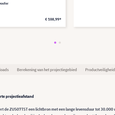
oofer
€ 108,99*
loads
Berekening van het projectiegebied
Productveiligheid
rte projectieafstand
rt de ZU507TST een lichtbron met een lange levensduur tot 30.000 u