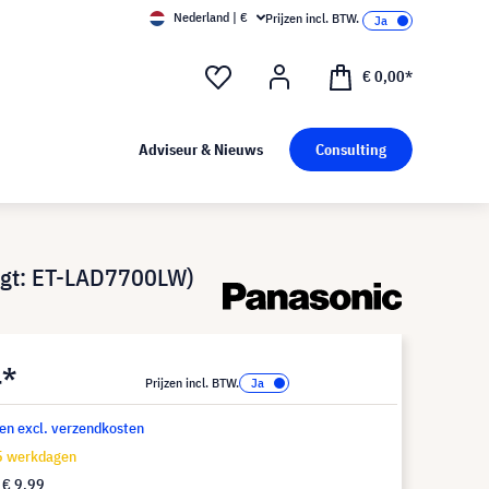
Nederland | €
Prijzen incl. BTW.
€ 0,00*
Adviseur & Nieuws
Consulting
ngt: ET-LAD7700LW)
4*
Prijzen incl. BTW.
 en excl. verzendkosten
15 werkdagen
f
€ 9,99