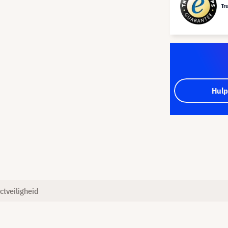
Tr
Hulp
ctveiligheid