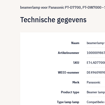
beamerlamp voor Panasonic PT-D7700, PT-DW7000 - 
Technische gegevens
Naam
beamerlamp v
Artikelnummer
100000986
SKU
ET-LAD770
WEEE-nummer
DE4960989
Merk
Panasonic
Product type
Beamer lamp
Type lamp lamp
Compatibele