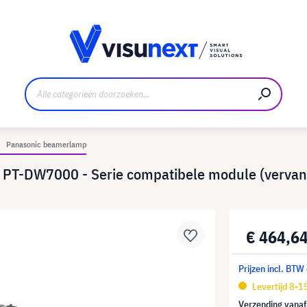
nt
Downloads en persmap
Panasonic beamerlamp
 PT-DW7000 - Serie compatibele module (verva
€ 464,6
Prijzen incl. BTW
Levertijd 8-
Verzending vana