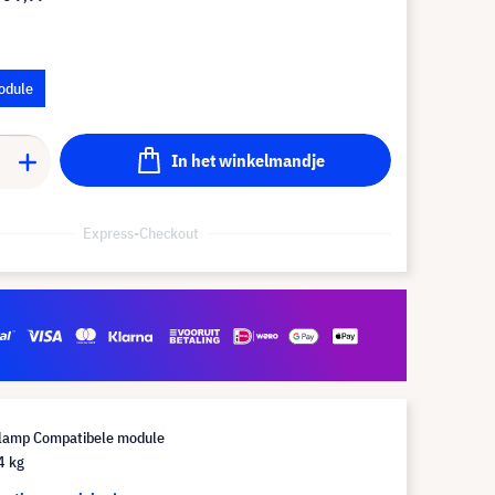
odule
In het winkelmandje
Express-Checkout
lamp Compatibele module
4 kg