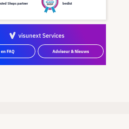
usted Shops partner
beslist
visunext Services
 en FAQ
Adviseur & Nieuws