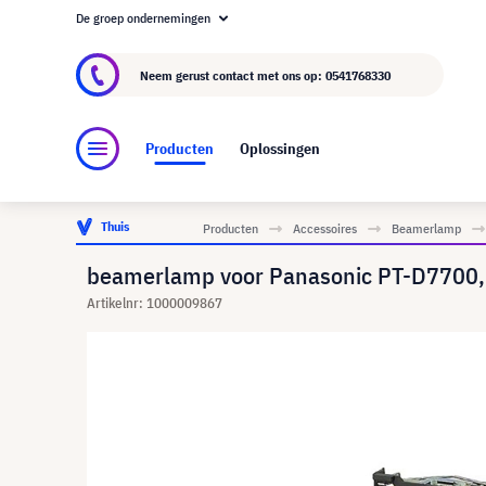
De groep ondernemingen
Over visunext.nl
De visunext Groep
Fabrika
Neem gerust contact met ons op:
0541768330
Producten
Oplossingen
Thuis
Producten
Accessoires
Beamerlamp
beamerlamp voor Panasonic PT-D7700,
Artikelnr: 1000009867