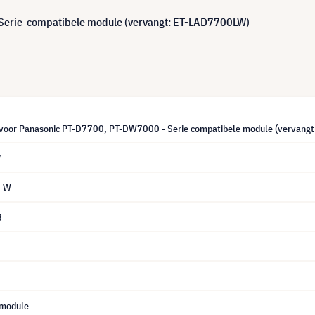
Serie compatibele module (vervangt: ET-LAD7700LW)
oor Panasonic PT-D7700, PT-DW7000 - Serie compatibele module (vervan
7
0LW
8
 module