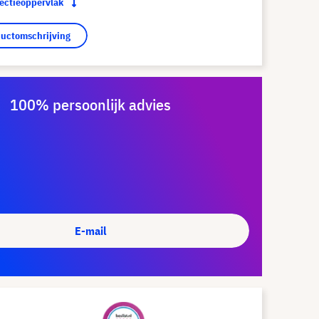
jectieoppervlak
ductomschrijving
100% persoonlijk advies
E-mail