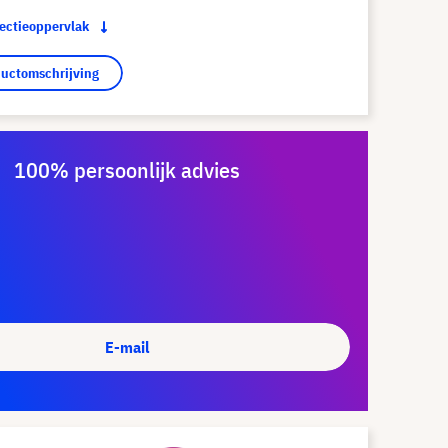
jectieoppervlak
ductomschrijving
100% persoonlijk advies
E-mail