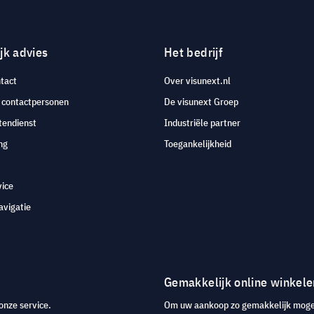
jk advies
Het bedrijf
tact
Over visunext.nl
e contactpersonen
De visunext Groep
tendienst
Industriële partner
ng
Toegankelijkheid
vice
avigatie
Gemakkelijk online winkele
onze service.
Om uw aankoop zo gemakkelijk mogeli