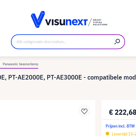
nt
Downloads en persmap
Panasonic beamerlamp
, PT-AE2000E, PT-AE3000E - compatibele modul
€ 222,6
Prijzen incl. BTW
Levertijd 15