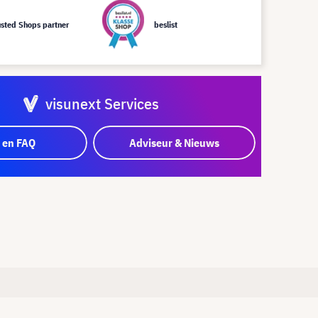
usted Shops partner
beslist
visunext Services
 en FAQ
Adviseur & Nieuws