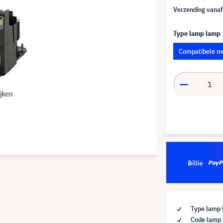
Verzending vana
Type lamp lamp
Compatibele m
Type lamp 
Code lamp