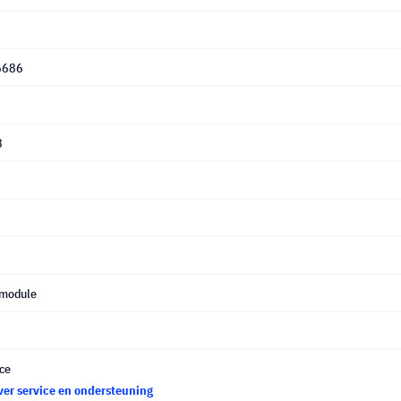
6686
8
 module
ce
ver service en ondersteuning