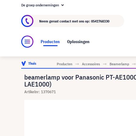
De groep ondernemingen
Over visunext.nl
De visunext Groep
Fabrika
Neem gerust contact met ons op:
0541768330
Producten
Oplossingen
Thuis
Producten
Accessoires
Beamerlamp
beamerlamp voor Panasonic PT-AE1000E
LAE1000)
Artikelnr: 1370671