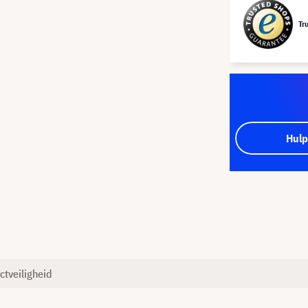
Tr
Hulp
ctveiligheid