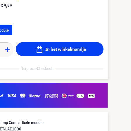
f
€ 9,99
odule
In het winkelmandje
Express-Checkout
lamp Compatibele module
 ET-LAE1000