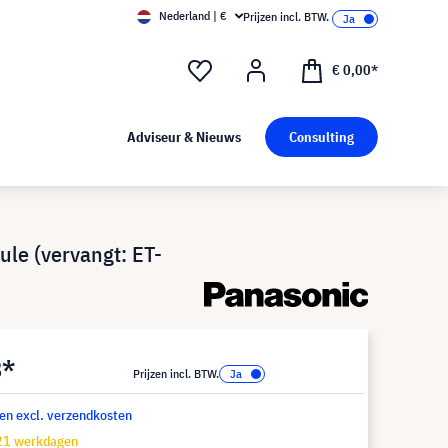
Nederland | €
Prijzen incl. BTW.
€ 0,00*
Adviseur & Nieuws
Consulting
e (vervangt: ET-
8*
Prijzen incl. BTW.
 en excl. verzendkosten
-21 werkdagen