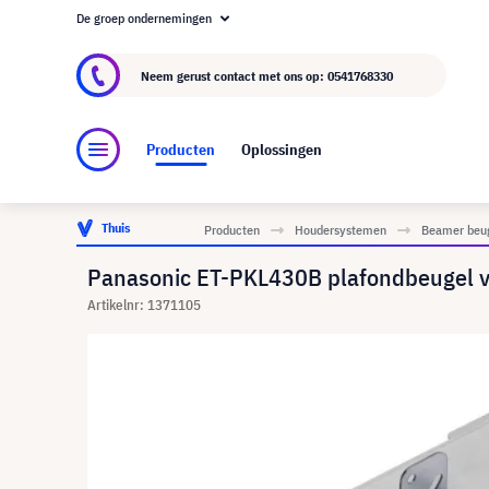
De groep ondernemingen
Over visunext.nl
De visunext Groep
Fabrika
Neem gerust contact met ons op:
0541768330
Producten
Oplossingen
Thuis
Producten
Houdersystemen
Beamer beu
Panasonic ET-PKL430B plafondbeugel
Artikelnr: 1371105