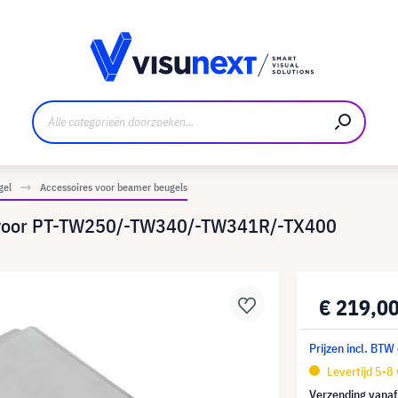
nt
Downloads en persmap
gel
Accessoires voor beamer beugels
 voor PT-TW250/-TW340/-TW341R/-TX400
€ 219,0
Prijzen incl. BTW
Levertijd 5-8
Verzending vana