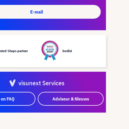
E-mail
usted Shops partner
beslist
visunext Services
 en FAQ
Adviseur & Nieuws