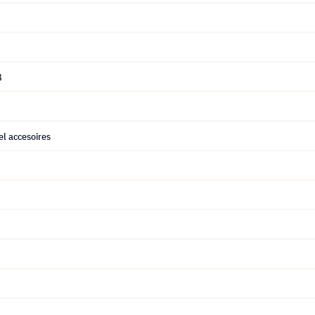
8
l accesoires