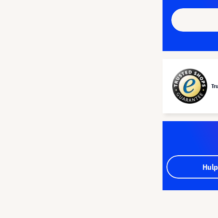
Tr
Hulp