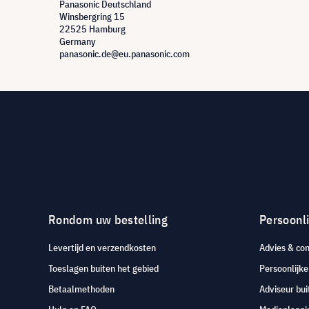
Panasonic Deutschland
Winsbergring 15
22525 Hamburg
Germany
panasonic.de@eu.panasonic.com
Rondom uw bestelling
Persoonli
Levertijd en verzendkosten
Advies & con
Toeslagen buiten het gebied
Persoonlijk
Betaalmethoden
Adviseur bui