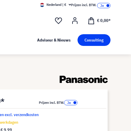
Nederland | €
Prijzen incl. BTW.
€ 0,00*
Adviseur & Nieuws
Consulting
0*
Prijzen incl. BTW.
 en excl. verzendkosten
 werkdagen
f
€ 9,99