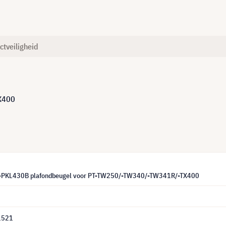
ctveiligheid
X400
T-PKL430B plafondbeugel voor PT-TW250/-TW340/-TW341R/-TX400
1521