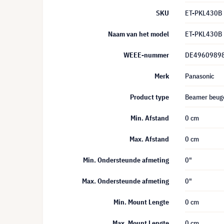
SKU
ET-PKL430B
Naam van het model
ET-PKL430B
WEEE-nummer
DE4960989
Merk
Panasonic
Product type
Beamer beuge
Min. Afstand
0 cm
Max. Afstand
0 cm
Min. Ondersteunde afmeting
0"
Max. Ondersteunde afmeting
0"
Min. Mount Lengte
0 cm
Max. Mount Lengte
0 cm