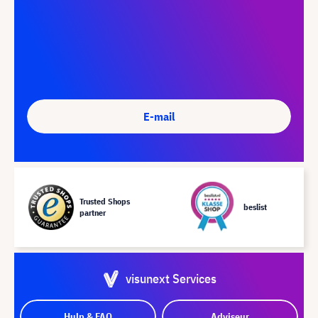
E-mail
Trusted Shops
beslist
partner
visunext Services
Hulp & FAQ
Adviseur