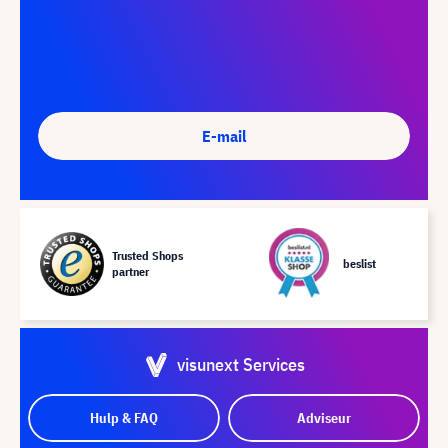
E-mail
Trusted Shops
beslist
partner
visunext Services
Hulp & FAQ
Adviseur