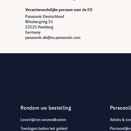
Verantwoordelijke persoon voor de EU
Panasonic Deutschland
Winsbergring 15
22525 Hamburg
Germany
panasonic.de@eu.panasonic.com
Rondom uw bestelling
Persoonli
Levertijd en verzendkosten
Advies & con
Toeslagen buiten het gebied
Persoonlijk