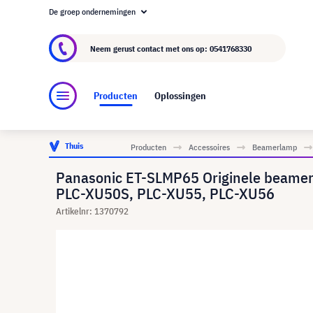
De groep ondernemingen
Over visunext.nl
De visunext Groep
Fabrika
Neem gerust contact met ons op:
0541768330
Producten
Oplossingen
Thuis
Producten
Accessoires
Beamerlamp
Panasonic ET-SLMP65 Originele beame
PLC-XU50S, PLC-XU55, PLC-XU56
Artikelnr: 1370792