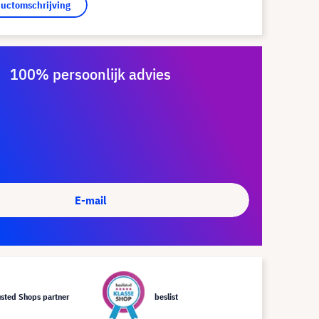
ductomschrijving
100% persoonlijk advies
E-mail
usted Shops partner
beslist