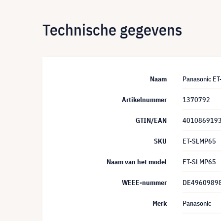
Technische gegevens
Naam
Panasonic E
Artikelnummer
1370792
GTIN/EAN
401086919
SKU
ET-SLMP65
Naam van het model
ET-SLMP65
WEEE-nummer
DE4960989
Merk
Panasonic