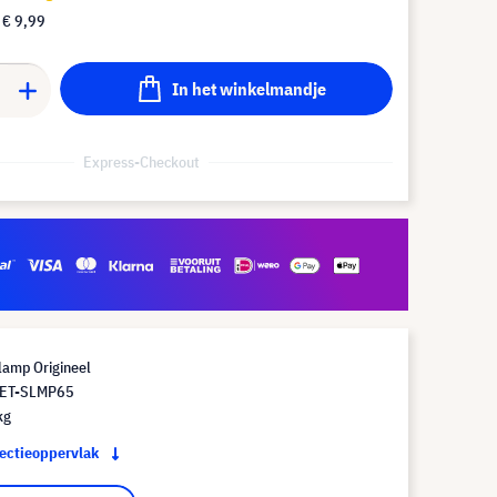
f
€ 9,99
In het winkelmandje
Express-Checkout
lamp Origineel
 ET-SLMP65
kg
jectieoppervlak