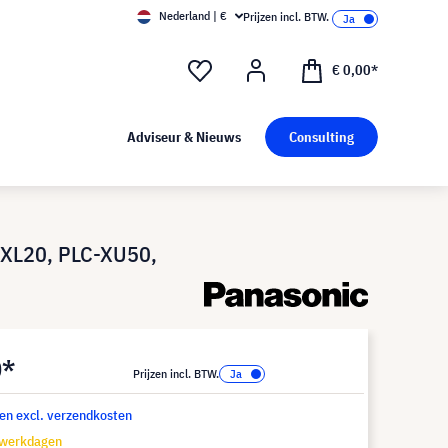
Nederland | €
Prijzen incl. BTW.
€ 0,00*
Adviseur & Nieuws
Consulting
-XL20, PLC-XU50,
0*
Prijzen incl. BTW.
 en excl. verzendkosten
 werkdagen