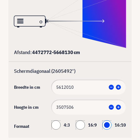
Afstand:
4472772
-
5668130
cm
Schermdiagonaal (
2605492
″)
Breedte in cm
Hoogte in cm
4:3
16:9
16:10
Formaat