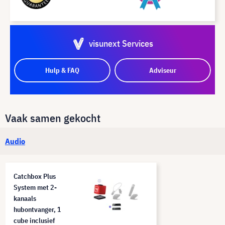
visunext Services
Hulp & FAQ
Adviseur
Vaak samen gekocht
Audio
Catchbox Plus
System met 2-
kanaals
hubontvanger, 1
cube inclusief