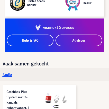
Trusted Shops
beslist
partner
visunext Services
Hulp & FAQ
Adviseur
Vaak samen gekocht
Audio
Catchbox Plus
System met 2-
kanaals
hubontvanger, 1