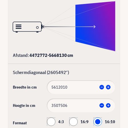
Afstand:
4472772
-
5668130
cm
Schermdiagonaal (
2605492
″)
Breedte in cm
Hoogte in cm
4:3
16:9
16:10
Formaat