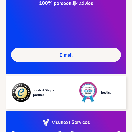
100% persoonlijk advies
E-mail
Trusted Shops
beslist
partner
visunext Services