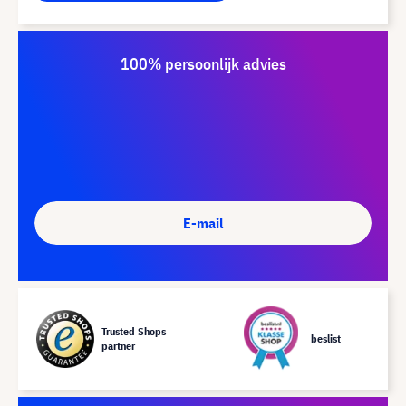
100% persoonlijk advies
E-mail
Trusted Shops
beslist
partner