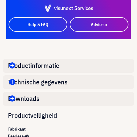
visunext Services
Hulp & FAQ
Adviseur
Productinformatie
Technische gegevens
Downloads
Productveiligheid
Fabrikant
Peerless-AV