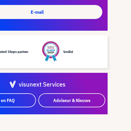
E-mail
usted Shops partner
beslist
visunext Services
 en FAQ
Adviseur & Nieuws