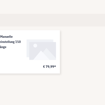
 Manuelle
einstellung 150
änge
€ 79,99*