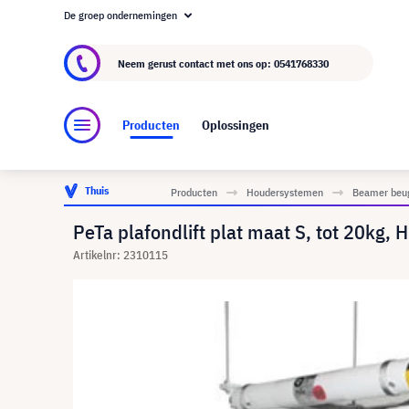
De groep ondernemingen
Over visunext.nl
De visunext Groep
Fabrika
Neem gerust contact met ons op:
0541768330
Producten
Oplossingen
Thuis
Producten
Houdersystemen
Beamer beu
PeTa plafondlift plat maat S, tot 20kg,
Artikelnr: 2310115