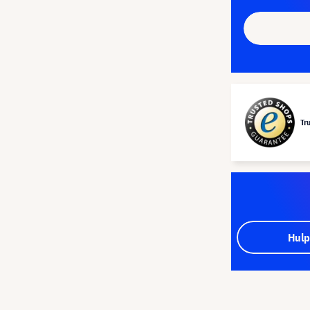
Tr
Hulp