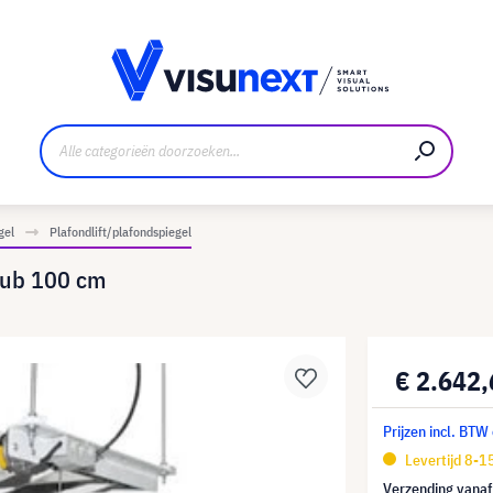
nt
Downloads en persmap
gel
Plafondlift/plafondspiegel
 Hub 100 cm
€ 2.642
Prijzen incl. BTW
Levertijd 8-
Verzending vana