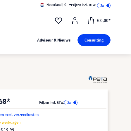
Nederland | €
Prijzen incl. BTW.
€ 0,00*
Adviseur & Nieuws
Consulting
,68*
Prijzen incl. BTW.
 en excl. verzendkosten
15 werkdagen
f
€ 19,99