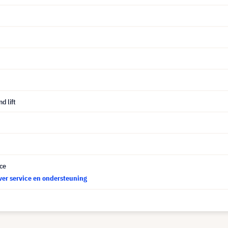
d lift
ce
ver service en ondersteuning