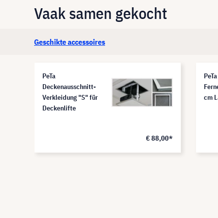
Vaak samen gekocht
Geschikte accessoires
PeTa
PeTa
Deckenausschnitt-
Fern
Verkleidung "S" für
cm L
Deckenlifte
€ 88,00*