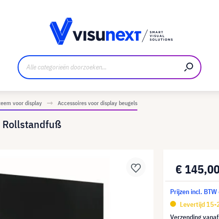
nt
Downloads en persmap
eem voor display
Accessoires voor display beugels
 Rollstandfuß
€ 145,0
Prijzen incl. BTW
Levertijd 15
Verzending vana