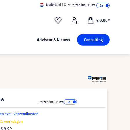
Nederland | €
Prijzen incl. BTW.
€ 0,00*
Adviseur & Nieuws
Consulting
0*
Prijzen incl. BTW.
 en excl. verzendkosten
-21 werkdagen
f
€ 9,99