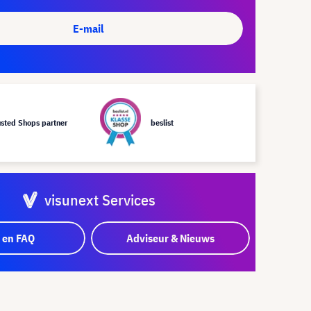
E-mail
usted Shops partner
beslist
visunext Services
 en FAQ
Adviseur & Nieuws