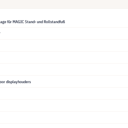
lage für MAGIC Stand- und Rollstandfuß
7
oor displayhouders