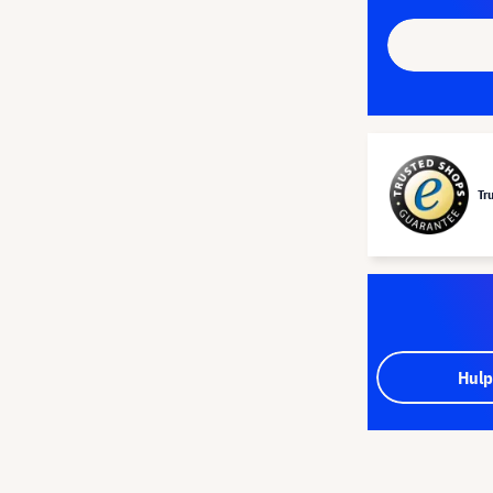
Tr
Hulp