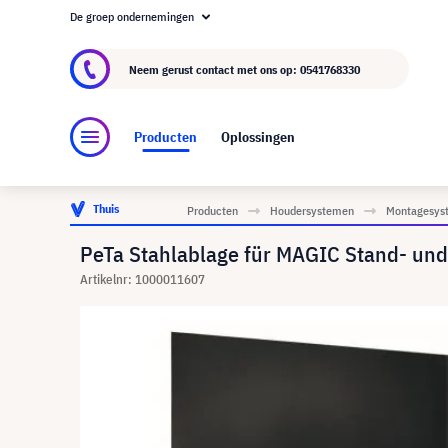
De groep ondernemingen
Over visunext.nl
De visunext Groep
Fabrika
Neem gerust contact met ons op:
0541768330
Producten
Oplossingen
Thuis
Producten
Houdersystemen
Montagesyst
PeTa Stahlablage für MAGIC Stand- und
Artikelnr: 1000011607