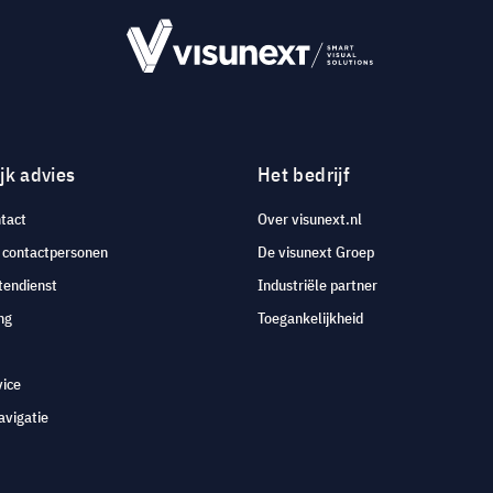
jk advies
Het bedrijf
tact
Over visunext.nl
e contactpersonen
De visunext Groep
tendienst
Industriële partner
ng
Toegankelijkheid
vice
avigatie